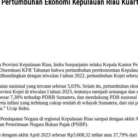
n Pertumbuhan Ekonomi Kepulauan Riau Kuart
n Provinsi Kepulauan Riau, Indra Soeparjanto selaku Kepala Kantor
an Diseminasi KFR Tahunan bahwa pertumbuhan perekonomian Kepulaua
dibandingkan dengan triwulan I tahun 2022, pertumbuhan Kepri sebes
ian nasional yang tercatat sebesar 5,03%. Selain itu, pertumbuhan eko
vinsi Kepri di triwulan I tahun 2023, tentunya menjadi semangat dan
si sebesar 7,38% terhadap PDRB Sumatera, dan mendukung PDB nasion
rta inflasi yang terhitung cukup rendah di wilayah Sumatera, dari sis
u.” Ucap Indra.
asi Pendapatan Negara di regional Kepulauan Riau sampai dengan akhir 
n dan Penerimaan Negara Bukan Pajak (PNBP).
engam akhir April 2023 sebesar Rp3.608,32 miliar atau 37,79% dari ta