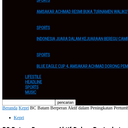
SPORTS
AMSAKAR ACHMAD RESMI BUKA TURNAMEN WALIKOT
SPORTS
INDONESIA JUARA DALAM KEJUARAAN BEREGU CAMP
SPORTS
BLUE EAGLE CUP 4, AMSAKAR ACHMAD DORONG PEM
LIFESTILE
HEADLINE
SPORTS
MUSIC
Beranda
Kepri
BC Batam Berperan Aktif dalam Peningkatan Pertumb
Kepri