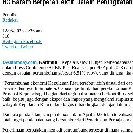
BC Batam Berperan Aktif Dalam Peningkata
Penulis
Redaksi
-
12/05/2023 -3:36 am
318
Berbagi di Facebook
Tweet di Twitter
Desaintoday.com,
Karimun
|| Kepala Kanwil Ditjen Perbendaharaa
dalam Press Conference APBN Kita Realisasi per 30 April 2023 d
dengan capaian pertumbuhan sebesar 6,51% (yoy), yang dimana jika 
“Pertumbuhan ekonomi Kepulauan Riau tersebut lebih tinggi dari capa
provinsi lainnya di Sumatera. Capaian pertumbuhan perekonomian Pro
Provinsi Kepri sebagai bagian dari regional sumatera berkontribu
baik, begitu juga dengan ekspor dan impor yang mengalami surplus se
wilayah Kepulauan Riau cukup bagus dibandingkan dengan tahun lal
Dari sisi pendapatan, sampai dengan akhir April 2023 telah terealis
total target pendapatan yang bersumber dari Penerimaan Perpajaka
Penerimaan perpajakan menjadi penyumbang terbesar di mana sampai d