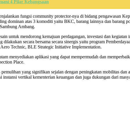
mani 4 Pilar Kebangsaan
enjalankan fungsi community protector-nya di bidang pengawasan K
ng dominan atas 3 komoditi yaitu BKC, barang lainnya dan barang porno
t”. Sambung Ambang.
 untuk mendorong kemajuan perdagangan, investasi dan kegiatan inov
 dilakukan secara bersama secara sinergis yaitu program Pemberday
ro Technic, BLE Strategic Initiative Implementation.
 Batam menyediakan aplikasi yang dapat mempermudah dan memperbaiki 
ection Place.
emulihan yang signifikan sejalan dengan peningkatan mobilitas dan ak
instansi vertikal kementerian keuangan dan juga dukungan dari masy