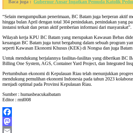
Baca juga :
Gubernur Ansar Ingatkan Pemuda Katolik Pedo
“Selain mengumpulkan penerimaan, BC Batam juga berperan aktif m
hingga bulan April dengan total 304 penindakan, penindakan yang pali
instansi terkait dan peran aktif pemberian informasi dari masyaraka
Wilayah kerja KPU BC Batam yang merupakan Kawasan Bebas didesain
keuangan BC Batam juga turut bergabung dalam sebuah program yang
seperti Kawasan Ekonomi Khusus (KEK) di Nongsa dan juga Batam Ae
Untuk mendukung berjalannya fasilitas-fasilitas yang diberikan BC
Billing One System, AGS, Container Yard Project, dan Integrated Insp
Pertumbuhan ekonomi di Kepulauan Riau telah menunjukkan progres p
mendukung pemulihan ekonomi Indonesia pada tahun 2023 kolaborasi 
menjadi optimal pada Provinsi Kepulauan Riau.
Sumber : humasbeacukaibatam
Editor : rml008
Facebook
Mastodon