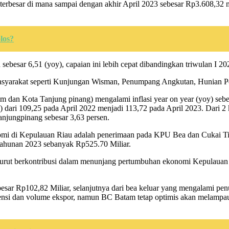
besar di mana sampai dengan akhir April 2023 sebesar Rp3.608,32 mil
los?
ebesar 6,51 (yoy), capaian ini lebih cepat dibandingkan triwulan I 
masyarakat seperti Kunjungan Wisman, Penumpang Angkutan, Hunian P
tam dan Kota Tanjung pinang) mengalami inflasi year on year (yoy) s
) dari 109,25 pada April 2022 menjadi 113,72 pada April 2023. Dari 2
Tanjungpinang sebesar 3,63 persen.
nomi di Kepulauan Riau adalah penerimaan pada KPU Bea dan Cukai T
 tahunan 2023 sebanyak Rp525.70 Miliar.
turut berkontribusi dalam menunjang pertumbuhan ekonomi Kepulaua
ebesar Rp102,82 Miliar, selanjutnya dari bea keluar yang mengalami p
ensi dan volume ekspor, namun BC Batam tetap optimis akan melampaui 