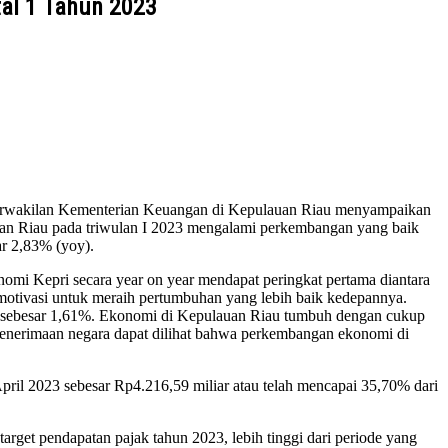
al 1 Tahun 2023
 Perwakilan Kementerian Keuangan di Kepulauan Riau menyampaikan
n Riau pada triwulan I 2023 mengalami perkembangan yang baik
ar 2,83% (yoy).
nomi Kepri secara year on year mendapat peringkat pertama diantara
 motivasi untuk meraih pertumbuhan yang lebih baik kedepannya.
al sebesar 1,61%. Ekonomi di Kepulauan Riau tumbuh dengan cukup
i penerimaan negara dapat dilihat bahwa perkembangan ekonomi di
April 2023 sebesar Rp4.216,59 miliar atau telah mencapai 35,70% dari
rget pendapatan pajak tahun 2023, lebih tinggi dari periode yang