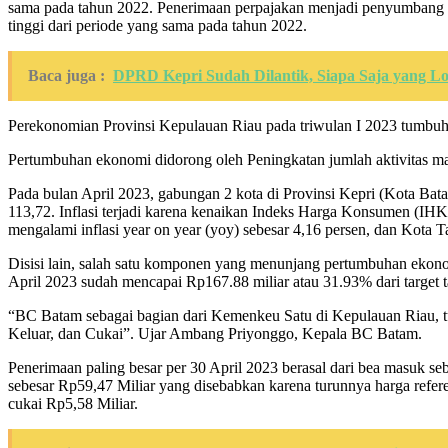
sama pada tahun 2022. Penerimaan perpajakan menjadi penyumbang ter
tinggi dari periode yang sama pada tahun 2022.
Baca juga :
DPRD Kepri Sudah Dilantik, Siapa Saja yang Lo
Perekonomian Provinsi Kepulauan Riau pada triwulan I 2023 tumbuh s
Pertumbuhan ekonomi didorong oleh Peningkatan jumlah aktivitas 
Pada bulan April 2023, gabungan 2 kota di Provinsi Kepri (Kota Ba
113,72. Inflasi terjadi karena kenaikan Indeks Harga Konsumen (IHK
mengalami inflasi year on year (yoy) sebesar 4,16 persen, dan Kota 
Disisi lain, salah satu komponen yang menunjang pertumbuhan eko
April 2023 sudah mencapai Rp167.88 miliar atau 31.93% dari target
“BC Batam sebagai bagian dari Kemenkeu Satu di Kepulauan Riau, 
Keluar, dan Cukai”. Ujar Ambang Priyonggo, Kepala BC Batam.
Penerimaan paling besar per 30 April 2023 berasal dari bea masuk s
sebesar Rp59,47 Miliar yang disebabkan karena turunnya harga refer
cukai Rp5,58 Miliar.