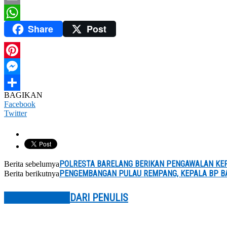
Email
Share
Post
WhatsApp
Pinterest
Messenger
BAGIKAN
Share
Facebook
Twitter
POLRESTA BARELANG BERIKAN PENGAWALAN KEP
Berita sebelumya
PENGEMBANGAN PULAU REMPANG, KEPALA BP B
Berita berikutnya
BERITA TERKAIT
DARI PENULIS