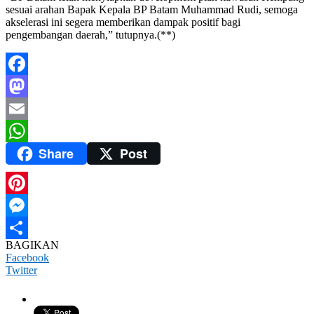
sesuai arahan Bapak Kepala BP Batam Muhammad Rudi, semoga
akselerasi ini segera memberikan dampak positif bagi
pengembangan daerah,” tutupnya.(**)
Facebook
Mastodon
Email
Share
Post
WhatsApp
Pinterest
Messenger
BAGIKAN
Share
Facebook
Twitter