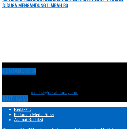
DIDUGA MENGANDUNG LIMBAH B3
TENTANG KITA
Media Online DesainToday.com | Diterbitkan oleh PT Media Tiga
Tondi Terbit berdasarkan Undang-undang no. 40 tahun 1999
tentang Pers
Hubungi kami:
redaksi@desaintoday.com
IKUTI KAMI
Redaksi :
Pedoman Media Siber
Alamat Redaksi