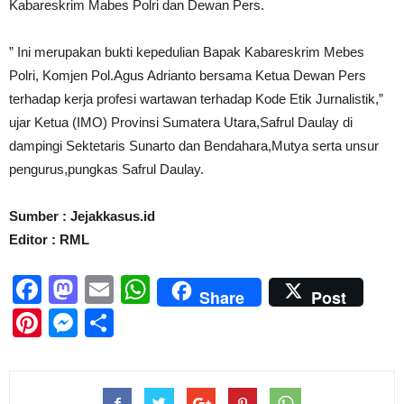
Kabareskrim Mabes Polri dan Dewan Pers.
” Ini merupakan bukti kepedulian Bapak Kabareskrim Mebes
Polri, Komjen Pol.Agus Adrianto bersama Ketua Dewan Pers
terhadap kerja profesi wartawan terhadap Kode Etik Jurnalistik,”
ujar Ketua (IMO) Provinsi Sumatera Utara,Safrul Daulay di
dampingi Sektetaris Sunarto dan Bendahara,Mutya serta unsur
pengurus,pungkas Safrul Daulay.
Sumber : Jejakkasus.id
Editor : RML
Facebook
Mastodon
Email
WhatsApp
Share
Post
Pinterest
Messenger
Share