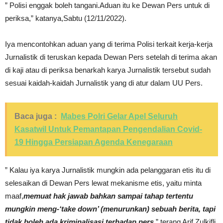
” Polisi enggak boleh tangani.Aduan itu ke Dewan Pers untuk di
periksa,” katanya,Sabtu (12/11/2022).
Iya mencontohkan aduan yang di terima Polisi terkait kerja-kerja
Jurnalistik di teruskan kepada Dewan Pers setelah di terima akan
di kaji atau di periksa benarkah karya Jurnalistik tersebut sudah
sesuai kaidah-kaidah Jurnalistik yang di atur dalam UU Pers.
Baca juga :
Mabes Polri Gelar Apel Seluruh
Kasatwil Untuk Pemantapan Pengendalian Covid-
19 Hingga Persiapan Agenda Kenegaraan
” Kalau iya karya Jurnalistik mungkin ada pelanggaran etis itu di
selesaikan di Dewan Pers lewat mekanisme etis, yaitu minta
maaf,
memuat hak jawab bahkan sampai tahap tertentu
mungkin meng-‘take down’ (menurunkan) sebuah berita, tapi
tidak boleh ada kriminalisasi terhadap pers,
” terang Arif Zulkifli,