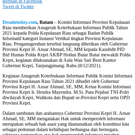
Berbagi di Facebook
Tweet di Twitter
Desaintoday.com
, Batam
– Komisi Informasi Provinsi Kepulauan
Riau memberikan Anugerah Keterbukaan Informasi Publik Tahun
2021 kepada Polda Kepulauan Riau sebagai Badan Publik
Informatif kategori Instansi Vertikal tingkat Provinsi Kepulauan
Riau. Penganugerahan tersebut langsung diberikan oleh Gubernur
Provinsi Kepri H. Ansar Ahmad, SE, MM kepada Kasubdit PID
Bid Humas Polda Kepri AKBP Hotlan Butar Butar mewakili Polda
Kepri, kegiatan dilaksanakan di Aula Wan Sari Beni Kantor
Gubernur Kepri, Tanjungpinang. Rabu (8/12/2021).
Kegiatan Anugerah Keterbukaan Informasi Publik Komisi Informasi
Provinsi Kepulauan Riau Tahun 2021 dihadiri oleh Gubernur
Provinsi Kepri H. Ansar Ahmad, SE, MM, Ketua Komisi Informasi
Provinsi Kepri Ir. Hendra Mayendra. M.Si. Para Pejabat TNI-Polri
diwilayah Kepri, Walikota dan Bupati se-Provinsi Kepri serta OPD
Provinsi Kepri.
Dalam sambutan dan arahannya Gubernur Provinsi Kepri H. Ansar
Ahmad, SE, MM mengatakan Hak untuk memperoleh informasi
merupakan sebuah hak asasi yang diamanatkan oleh konstitusi kita
sebagai pedoman dalam kehidupan berbangsa dan bernegara,
sehingga pemenuhan atas hak memperoleh informasi tersebut