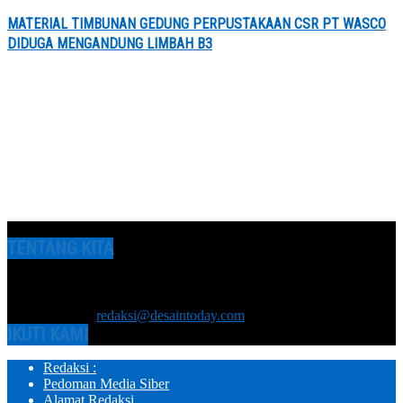
MATERIAL TIMBUNAN GEDUNG PERPUSTAKAAN CSR PT WASCO
DIDUGA MENGANDUNG LIMBAH B3
TENTANG KITA
Media Online DesainToday.com | Diterbitkan oleh PT Media Tiga
Tondi Terbit berdasarkan Undang-undang no. 40 tahun 1999
tentang Pers
Hubungi kami:
redaksi@desaintoday.com
IKUTI KAMI
Redaksi :
Pedoman Media Siber
Alamat Redaksi