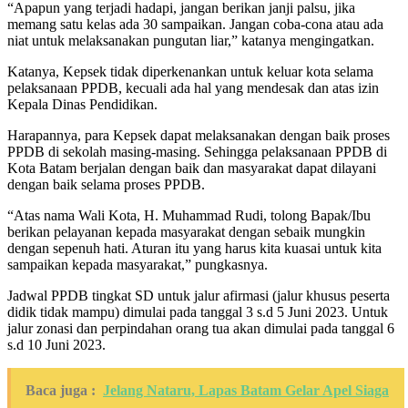
“Apapun yang terjadi hadapi, jangan berikan janji palsu, jika
memang satu kelas ada 30 sampaikan. Jangan coba-cona atau ada
niat untuk melaksanakan pungutan liar,” katanya mengingatkan.
Katanya, Kepsek tidak diperkenankan untuk keluar kota selama
pelaksanaan PPDB, kecuali ada hal yang mendesak dan atas izin
Kepala Dinas Pendidikan.
Harapannya, para Kepsek dapat melaksanakan dengan baik proses
PPDB di sekolah masing-masing. Sehingga pelaksanaan PPDB di
Kota Batam berjalan dengan baik dan masyarakat dapat dilayani
dengan baik selama proses PPDB.
“Atas nama Wali Kota, H. Muhammad Rudi, tolong Bapak/Ibu
berikan pelayanan kepada masyarakat dengan sebaik mungkin
dengan sepenuh hati. Aturan itu yang harus kita kuasai untuk kita
sampaikan kepada masyarakat,” pungkasnya.
Jadwal PPDB tingkat SD untuk jalur afirmasi (jalur khusus peserta
didik tidak mampu) dimulai pada tanggal 3 s.d 5 Juni 2023. Untuk
jalur zonasi dan perpindahan orang tua akan dimulai pada tanggal 6
s.d 10 Juni 2023.
Baca juga :
Jelang Nataru, Lapas Batam Gelar Apel Siaga