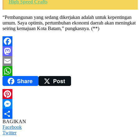
High Speed Crafts
“Pembangunan yang sedang dikerjakan adalah untuk kepentingan
umum. Saya optimis, pertumbuhan ekonomi daerah akan meningkat
seiring kemajuan Kota Batam,” pungkasnya. (**)
Facebook
Mastodon
Email
Share
Post
WhatsApp
Pinterest
Messenger
BAGIKAN
Share
Facebook
Twitter