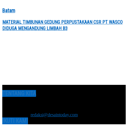
Batam
MATERIAL TIMBUNAN GEDUNG PERPUSTAKAAN CSR PT WASCO
DIDUGA MENGANDUNG LIMBAH B3
TENTANG KITA
Media Online DesainToday.com | Diterbitkan oleh PT Media Tiga
Tondi Terbit berdasarkan Undang-undang no. 40 tahun 1999
tentang Pers
Hubungi kami:
redaksi@desaintoday.com
IKUTI KAMI