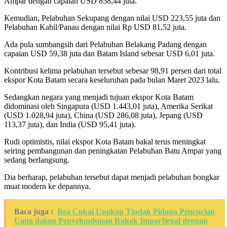
Ampar dengan capaian USD 858,44 juta.
Kemudian, Pelabuhan Sekupang dengan nilai USD 223,55 juta dan
Pelabuhan Kabil/Panau dengan nilai Rp USD 81,52 juta.
Ada pula sumbangsih dari Pelabuhan Belakang Padang dengan
capaian USD 59,38 juta dan Batam Island sebesar USD 6,01 juta.
Kontribusi kelima pelabuhan tersebut sebesar 98,91 persen dari total
ekspor Kota Batam secara keseluruhan pada bulan Maret 2023 lalu.
Sedangkan negara yang menjadi tujuan ekspor Kota Batam
didominasi oleh Singapura (USD 1.443,01 juta), Amerika Serikat
(USD 1.028,94 juta), China (USD 286,08 juta), Jepang (USD
113,37 juta), dan India (USD 95,41 juta).
Rudi optimistis, nilai ekspor Kota Batam bakal terus meningkat
seiring pembangunan dan peningkatan Pelabuhan Batu Ampar yang
sedang berlangsung.
Dia berharap, pelabuhan tersebut dapat menjadi pelabuhan bongkar
muat modern ke depannya.
Baca juga :
Bea Cukai Ungkap Tindak Pidana Pencucian
Uang dalam Penyelundupan Rokok ImporIlegal dengan