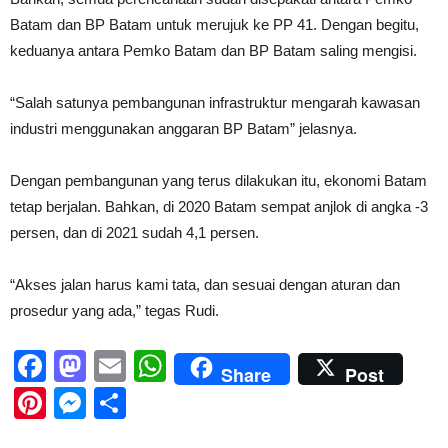
Batam dan BP Batam untuk merujuk ke PP 41. Dengan begitu,
keduanya antara Pemko Batam dan BP Batam saling mengisi.
“Salah satunya pembangunan infrastruktur mengarah kawasan
industri menggunakan anggaran BP Batam” jelasnya.
Dengan pembangunan yang terus dilakukan itu, ekonomi Batam
tetap berjalan. Bahkan, di 2020 Batam sempat anjlok di angka -3
persen, dan di 2021 sudah 4,1 persen.
“Akses jalan harus kami tata, dan sesuai dengan aturan dan
prosedur yang ada,” tegas Rudi.
Facebook
Mastodon
Email
WhatsApp
Share
Post
Pinterest
Messenger
Share