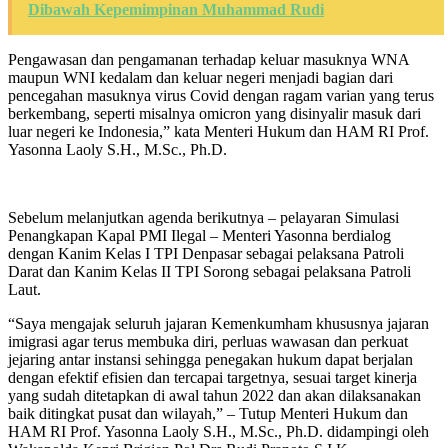
Dibawah Kepemimpinan Muhammad Rudi
Pengawasan dan pengamanan terhadap keluar masuknya WNA
maupun WNI kedalam dan keluar negeri menjadi bagian dari
pencegahan masuknya virus Covid dengan ragam varian yang terus
berkembang, seperti misalnya omicron yang disinyalir masuk dari
luar negeri ke Indonesia,” kata Menteri Hukum dan HAM RI Prof.
Yasonna Laoly S.H., M.Sc., Ph.D.
Sebelum melanjutkan agenda berikutnya – pelayaran Simulasi
Penangkapan Kapal PMI Ilegal – Menteri Yasonna berdialog
dengan Kanim Kelas I TPI Denpasar sebagai pelaksana Patroli
Darat dan Kanim Kelas II TPI Sorong sebagai pelaksana Patroli
Laut.
“Saya mengajak seluruh jajaran Kemenkumham khususnya jajaran
imigrasi agar terus membuka diri, perluas wawasan dan perkuat
jejaring antar instansi sehingga penegakan hukum dapat berjalan
dengan efektif efisien dan tercapai targetnya, sesuai target kinerja
yang sudah ditetapkan di awal tahun 2022 dan akan dilaksanakan
baik ditingkat pusat dan wilayah,” – Tutup Menteri Hukum dan
HAM RI Prof. Yasonna Laoly S.H., M.Sc., Ph.D. didampingi oleh