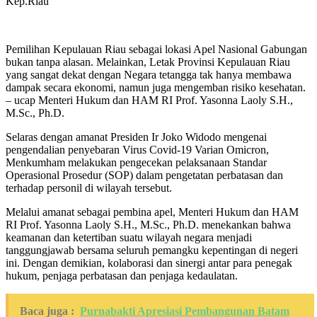
Kep.Riau
Pemilihan Kepulauan Riau sebagai lokasi Apel Nasional Gabungan
bukan tanpa alasan. Melainkan, Letak Provinsi Kepulauan Riau
yang sangat dekat dengan Negara tetangga tak hanya membawa
dampak secara ekonomi, namun juga mengemban risiko kesehatan.
– ucap Menteri Hukum dan HAM RI Prof. Yasonna Laoly S.H.,
M.Sc., Ph.D.
Selaras dengan amanat Presiden Ir Joko Widodo mengenai
pengendalian penyebaran Virus Covid-19 Varian Omicron,
Menkumham melakukan pengecekan pelaksanaan Standar
Operasional Prosedur (SOP) dalam pengetatan perbatasan dan
terhadap personil di wilayah tersebut.
Melalui amanat sebagai pembina apel, Menteri Hukum dan HAM
RI Prof. Yasonna Laoly S.H., M.Sc., Ph.D. menekankan bahwa
keamanan dan ketertiban suatu wilayah negara menjadi
tanggungjawab bersama seluruh pemangku kepentingan di negeri
ini. Dengan demikian, kolaborasi dan sinergi antar para penegak
hukum, penjaga perbatasan dan penjaga kedaulatan.
Baca juga :
Purnabakti Apresiasi Pembangunan Batam