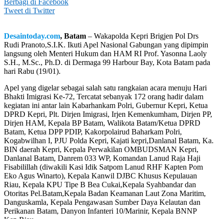
Berbagi di Facebook
Tweet di Twitter
Desaintoday.com
, Batam
– Wakapolda Kepri Brigjen Pol Drs
Rudi Pranoto,S.I.K. Ikuti Apel Nasional Gabungan yang dipimpin
langsung oleh Menteri Hukum dan HAM RI Prof. Yasonna Laoly
S.H., M.Sc., Ph.D. di Dermaga 99 Harbour Bay, Kota Batam pada
hari Rabu (19/01).
Apel yang digelar sebagai salah satu rangkaian acara menuju Hari
Bhakti Imigrasi Ke-72, Tercatat sebanyak 172 orang hadir dalam
kegiatan ini antar lain Kabarhankam Polri, Gubernur Kepri, Ketua
DPRD Kepri, Plt. Dirjen Imigrasi, Irjen Kemenkumham, Dirjen PP,
Dirjen HAM, Kepala BP Batam, Walikota Batam/Ketua DPRD
Batam, Ketua DPP PDIP, Kakorpolairud Baharkam Polri,
Kogabwilhan I, PJU Polda Kepri, Kajati kepri,Danlanal Batam, Ka.
BIN daerah Kepri, Kepala Perwakilan OMBUDSMAN Kepri,
Danlanal Batam, Danrem 033 WP, Komandan Lanud Raja Haji
Fisabilillah (diwakili Kasi Idik Satpom Lanud RHF Kapten Pom
Eko Agus Winarto), Kepala Kanwil DJBC Khusus Kepulauan
Riau, Kepala KPU Tipe B Bea Cukai,Kepala Syahbandar dan
Otoritas Pel.Batam,Kepala Badan Keamanan Laut Zona Maritim,
Danguskamla, Kepala Pengawasan Sumber Daya Kelautan dan
Perikanan Batam, Danyon Infanteri 10/Marinir, Kepala BNNP