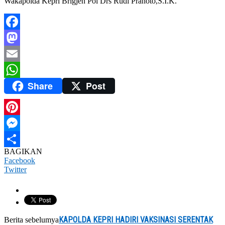
Wakapolda Kepri Brigjen Pol Drs Rudi Pranoto,S.I.K.
Facebook
Mastodon
Email
Share
Post
WhatsApp
Pinterest
Messenger
BAGIKAN
Share
Facebook
Twitter
KAPOLDA KEPRI HADIRI VAKSINASI SERENTAK
Berita sebelumya